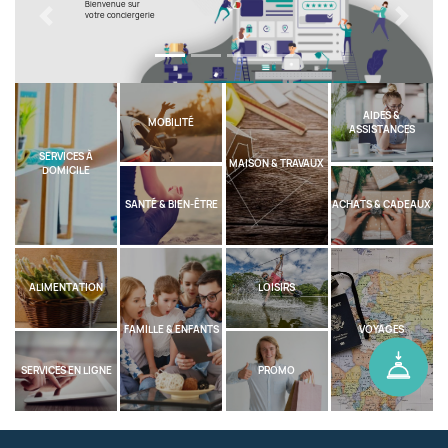
Bienvenue sur
votre conciergerie
Previous
Next
AIDES &
MOBILITÉ
ASSISTANCES
SERVICES À
MAISON & TRAVAUX
DOMICILE
SANTÉ & BIEN-ÊTRE
ACHATS & CADEAUX
ALIMENTATION
LOISIRS
FAMILLE & ENFANTS
VOYAGES
SERVICES EN LIGNE
PROMO