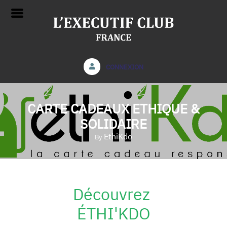
CONNEXION
CARTE CADEAUX ETHIQUE &
SOLIDAIRE
EthiKdo
By
Découvrez
ÉTHI'KDO